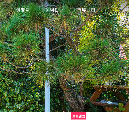
설
여행지
예약안내
커뮤니티
주변여행
요금가이드
공지사항
실시간예약
포토앨범
문화마당
상낚시
이용문의
및
낚시
포토앨범