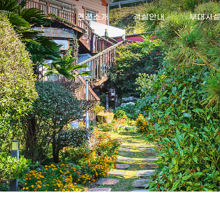
펜션소개
객실안내
부대시
외부감상
마레블루
바다전망
오시는길
블루실
바베큐장
코발트실
족구장
코발트블루실(단체방)
선외기 및 선
바지락체험 
방파제&선상