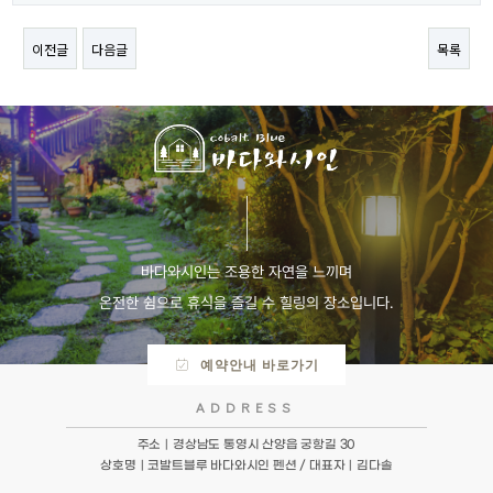
이전글
다음글
목록
바다와시인는 조용한 자연을 느끼며
온전한 쉼으로 휴식을 즐길 수 힐링의 장소입니다.
예약안내 바로가기
ADDRESS
주소｜경상남도 통영시 산양읍 궁항길 30
상호명｜코발트블루 바다와시인 펜션 / 대표자｜김다솔