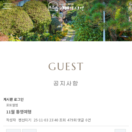
GUEST
공지사항
게시판 로그인
포토앨범
11월 통영여행
작성자
펜션지기
25-11-03 23:40
조회
479회
댓글
0건