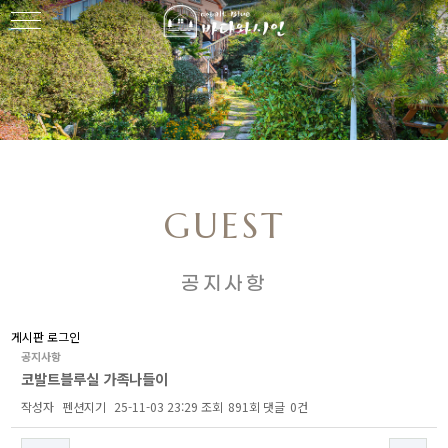
GUEST
공지사항
게시판 로그인
공지사항
코발트블루실 가족나들이
작성자
펜션지기
25-11-03 23:29
조회
891회
댓글
0건